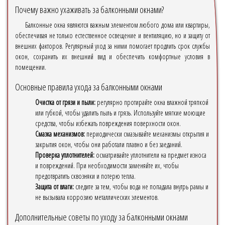
Почему важно ухаживать за балконными окнами?
Балконные окна являются важным элементом любого дома или квартиры,
обеспечивая не только естественное освещение и вентиляцию, но и защиту от
внешних факторов. Регулярный уход за ними помогает продлить срок службы
окон, сохранить их внешний вид и обеспечить комфортные условия в
помещении.
Основные правила ухода за балконными окнами
Очистка от грязи и пыли:
регулярно протирайте окна влажной тряпкой
или губкой, чтобы удалить пыль и грязь. Используйте мягкие моющие
средства, чтобы избежать повреждения поверхности окон.
Смазка механизмов:
периодически смазывайте механизмы открытия и
закрытия окон, чтобы они работали плавно и без заеданий.
Проверка уплотнителей:
осматривайте уплотнители на предмет износа
и повреждений. При необходимости заменяйте их, чтобы
предотвратить сквозняки и потерю тепла.
Защита от влаги:
следите за тем, чтобы вода не попадала внутрь рамы и
не вызывала коррозию металлических элементов.
Дополнительные советы по уходу за балконными окнами