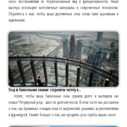
окон, восстанавливая их первоначальный вид и функциональность. Наши
мастера используют качественные материалы и современные технологии.
Обратитесь к нам, чтобы ваши деревянные окна снова стали красивыми и
надёжными.
Уход за балконными окнами: сохраняем чистоту и...
Хотите, чтобы ваши балконные окна служили долго и выглядели как
новые? Регулярный уход - залог их долговечности. В этом посте мы расскажем
о том, как правильно очищать окна от загрязнений, ухаживать за уплотнителями
и фурнитурой. Узнайте больше о том, как продлить срок службы ваших окон!