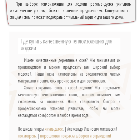
При выборе теплоизоляции для лоджии рекомендуется учитывать
климатические условия, бюджет и личные предпочтения. Консультация со
специалистом поможет подобрать оптимальный вариант для вашего дома.
Где купить качественную теплоизоляцию для
лоджии
Ищете качественные деревянные окна? Мы занимаемся их
производством и можем предложить вам широкий выбор
моделей. Наши окна изготовлены из экологически чистых
материалов и отличаются прочностью и долговечностью.
Хотите сохранить тепло в своей лоджии? Мы предлагаем
качественную теплоизоляцию окон, которая поможет вам
сэкономить на отоплении. Наши специалисты быстро и
профессионально установят утеплитель, чтобы вы могли
наслаждаться комфортом в любое время года.
Не школа гитары
читать далее
. | Александр Иванович михальский
посмотреть
. |
порошковая покраска заборов и ограждений