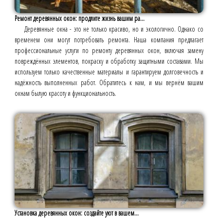
Ремонт деревянных окон: продлите жизнь вашим ра...
Деревянные окна - это не только красиво, но и экологично. Однако со
временем они могут потребовать ремонта. Наша компания предлагает
профессиональные услуги по ремонту деревянных окон, включая замену
повреждённых элементов, покраску и обработку защитными составами. Мы
используем только качественные материалы и гарантируем долговечность и
надёжность выполненных работ. Обратитесь к нам, и мы вернём вашим
окнам былую красоту и функциональность.
Установка деревянных окон: создайте уют в вашем...