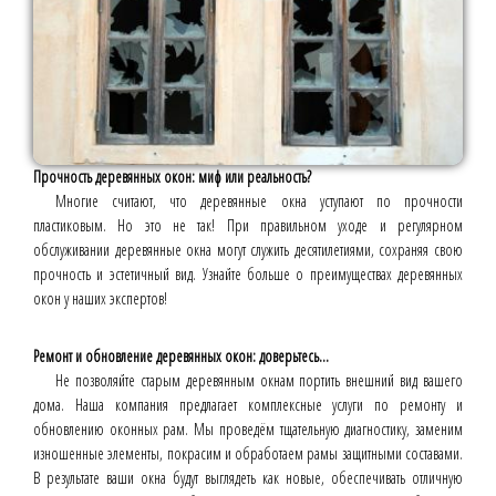
Прочность деревянных окон: миф или реальность?
Многие считают, что деревянные окна уступают по прочности
пластиковым. Но это не так! При правильном уходе и регулярном
обслуживании деревянные окна могут служить десятилетиями, сохраняя свою
прочность и эстетичный вид. Узнайте больше о преимуществах деревянных
окон у наших экспертов!
Ремонт и обновление деревянных окон: доверьтесь...
Не позволяйте старым деревянным окнам портить внешний вид вашего
дома. Наша компания предлагает комплексные услуги по ремонту и
обновлению оконных рам. Мы проведём тщательную диагностику, заменим
изношенные элементы, покрасим и обработаем рамы защитными составами.
В результате ваши окна будут выглядеть как новые, обеспечивать отличную