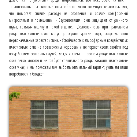
Теплоизоляция: пластиковые окна обеспечивают отличную теплоизоляцию,
что помогает снизить расходы на отопление и создать комфортный
микроклимат в помещении. - Звукоизоляция: окна защищают от уличного
шума, создавая тишину и покой в доме. - Долговечность: при правильном
уходе пластиковые окна могут прослужить долгие годы, сохраняя свои
первоначальные характеристики. - Устойчивость к атмосферным воздействиям:
пластиковые окна не подвержены коррозии и не теряют своих свойств под
воздействием солнечных лучей, дождя и снега. - Простота ухода: пластиковые
окна легко моются и не требуют специального ухода. Закажите пластиковые
окна у нас, и мы поможем вам выбрать оптимальный вариант, учитывая ваши
потребности и бюджет.