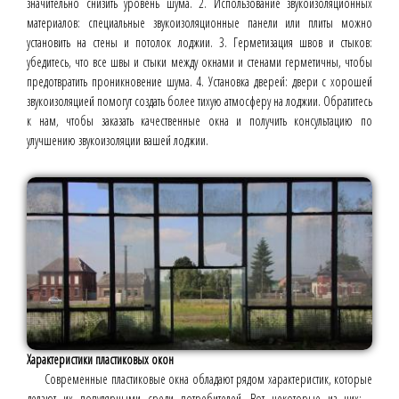
значительно снизить уровень шума. 2. Использование звукоизоляционных
материалов: специальные звукоизоляционные панели или плиты можно
установить на стены и потолок лоджии. 3. Герметизация швов и стыков:
убедитесь, что все швы и стыки между окнами и стенами герметичны, чтобы
предотвратить проникновение шума. 4. Установка дверей: двери с хорошей
звукоизоляцией помогут создать более тихую атмосферу на лоджии. Обратитесь
к нам, чтобы заказать качественные окна и получить консультацию по
улучшению звукоизоляции вашей лоджии.
Характеристики пластиковых окон
Современные пластиковые окна обладают рядом характеристик, которые
делают их популярными среди потребителей. Вот некоторые из них: -