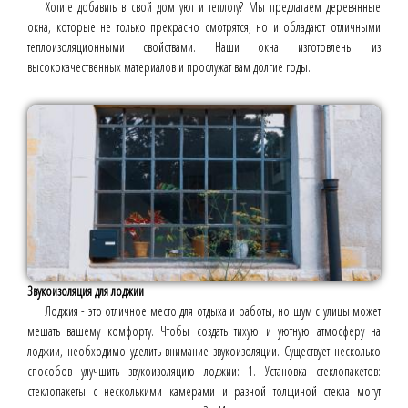
Хотите добавить в свой дом уют и теплоту? Мы предлагаем деревянные
окна, которые не только прекрасно смотрятся, но и обладают отличными
теплоизоляционными свойствами. Наши окна изготовлены из
высококачественных материалов и прослужат вам долгие годы.
Звукоизоляция для лоджии
Лоджия - это отличное место для отдыха и работы, но шум с улицы может
мешать вашему комфорту. Чтобы создать тихую и уютную атмосферу на
лоджии, необходимо уделить внимание звукоизоляции. Существует несколько
способов улучшить звукоизоляцию лоджии: 1. Установка стеклопакетов:
стеклопакеты с несколькими камерами и разной толщиной стекла могут