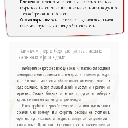
Качественные стеклопакеты:
стеклопакеты с низкоэмиссионными
покрытиями и заполненные инертными газами значительно улучшают
энергосберегающие свойства окон.
Системы открывания:
окна с поворотно-откидными механизмами
позволяют регулировать вентиляцию без потери тепла.
Влиянием энергосберегающих пластиковых
окон на комфорт в доме
Выбирайте энергосберегающие окна из пластика для создания
комфортного микроклимата в вашем доме и снижения расходов
на отопление. Наши окна обеспечивают отличную тепло - и
звукоизоляцию, имеют стильный дизайн и доступны в различных
вариантах. Узнайте больше о наших продуктах и выберите
идеальное окно для вашего дома уже сегодня!
Инвестируйте в энергосбережение с нашими пластиковыми
окнами! Они помогут вам сократить расходы на отопление,
улучшить звукоизоляцию и создать комфортный микроклимат в
вашем доме. Наши окна изготовлены из высококачественных