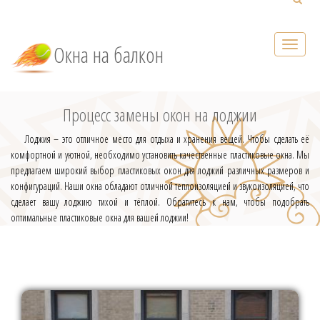
Окна на балкон
Процесс замены окон на лоджии
Лоджия – это отличное место для отдыха и хранения вещей. Чтобы сделать её
комфортной и уютной, необходимо установить качественные пластиковые окна. Мы
предлагаем широкий выбор пластиковых окон для лоджий различных размеров и
конфигураций. Наши окна обладают отличной теплоизоляцией и звукоизоляцией, что
сделает вашу лоджию тихой и тёплой. Обратитесь к нам, чтобы подобрать
оптимальные пластиковые окна для вашей лоджии!