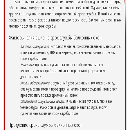
Балконные окна являются важным элементом любого дома или квартиры,
обеспечивая комфорт и защиту от внешних воздействий. Однако, как и любые
другие конструкции, они имеют определённый срок службы. В этой статье мы
рассмотрим, какие факторы влияют на долговечность балконных окон и как
можно продлить их срок службы.
Факторы, влияющие на срок службы балконных окон
Качество материалов:
использование высококачественных материалов,
таких как алюминий, ПВХ или дерево, может значительно продлить
срок службы окон.
Установка:
правильная установка окон с соблюдением всех
технологических требований также играет важную роль в их
долговечности.
Уход и обслуживание:
регулярный уход за окнами, включая очистку,
смазку механизмов и проверку на наличие повреждений, помогает
предотвратить преждевременный износ.
Воздействие окружающей среды:
климатические условия, такие как
температура, влажность и уровень загрязнения воздуха, могут
существенно влиять на срок службы окон.
Продление срока службы балконных окон