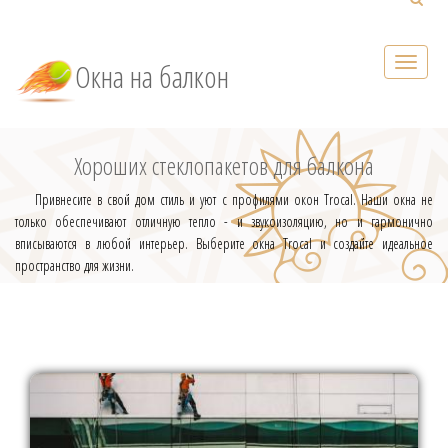
Окна на балкон
Хороших стеклопакетов для балкона
Привнесите в свой дом стиль и уют с профилями окон Trocal. Наши окна не
только обеспечивают отличную тепло - и звукоизоляцию, но и гармонично
вписываются в любой интерьер. Выберите окна Trocal и создайте идеальное
пространство для жизни.