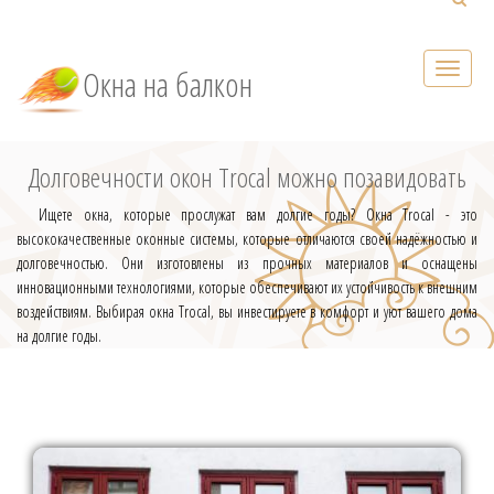
Окна на балкон
Долговечности окон Trocal можно позавидовать
Ищете окна, которые прослужат вам долгие годы? Окна Trocal - это
высококачественные оконные системы, которые отличаются своей надёжностью и
долговечностью. Они изготовлены из прочных материалов и оснащены
инновационными технологиями, которые обеспечивают их устойчивость к внешним
воздействиям. Выбирая окна Trocal, вы инвестируете в комфорт и уют вашего дома
на долгие годы.