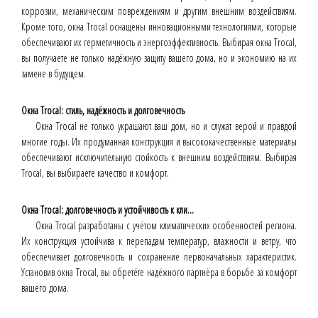
коррозии, механическим повреждениям и другим внешним воздействиям.
Кроме того, окна Trocal оснащены инновационными технологиями, которые
обеспечивают их герметичность и энергоэффективность. Выбирая окна Trocal,
вы получаете не только надёжную защиту вашего дома, но и экономию на их
замене в будущем.
Окна Trocal: стиль, надёжность и долговечность
Окна Trocal не только украшают ваш дом, но и служат верой и правдой
многие годы. Их продуманная конструкция и высококачественные материалы
обеспечивают исключительную стойкость к внешним воздействиям. Выбирая
Trocal, вы выбираете качество и комфорт.
Окна Trocal: долговечность и устойчивость к кли...
Окна Trocal разработаны с учётом климатических особенностей региона.
Их конструкция устойчива к перепадам температур, влажности и ветру, что
обеспечивает долговечность и сохранение первоначальных характеристик.
Установив окна Trocal, вы обретёте надёжного партнёра в борьбе за комфорт
вашего дома.