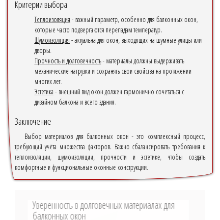
Критерии выбора
Теплоизоляция
- важный параметр, особенно для балконных окон,
которые часто подвергаются перепадам температур.
Шумоизоляция
- актуальна для окон, выходящих на шумные улицы или
дворы.
Прочность и долговечность
- материалы должны выдерживать
механические нагрузки и сохранять свои свойства на протяжении
многих лет.
Эстетика
- внешний вид окон должен гармонично сочетаться с
дизайном балкона и всего здания.
Заключение
Выбор материалов для балконных окон - это комплексный процесс,
требующий учёта множества факторов. Важно сбалансировать требования к
теплоизоляции, шумоизоляции, прочности и эстетике, чтобы создать
комфортные и функциональные оконные конструкции.
Уверенность в долговечных материалах для
балконных окон