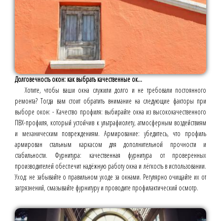
Долговечность окон: как выбрать качественные ок...
Хотите, чтобы ваши окна служили долго и не требовали постоянного
ремонта? Тогда вам стоит обратить внимание на следующие факторы при
выборе окон: - Качество профиля: выбирайте окна из высококачественного
ПВХ-профиля, который устойчив к ультрафиолету, атмосферным воздействиям
и механическим повреждениям. Армирование: убедитесь, что профиль
армирован стальным каркасом для дополнительной прочности и
стабильности. Фурнитура: качественная фурнитура от проверенных
производителей обеспечит надёжную работу окна и лёгкость в использовании.
Уход: не забывайте о правильном уходе за окнами. Регулярно очищайте их от
загрязнений, смазывайте фурнитуру и проводите профилактический осмотр.