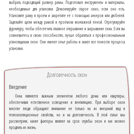
выбрать подходящий размер рамы. Подготовьте инструменты и материалы,
необходимые для установки. Демонтируйте старое окно, если оно есть.
Установите раму в проём и закрепите её с помощью анкеров или дюбелей.
Заделайте щели между рамой и проёмом монтажной пеной. Отрегулируйте
фурнитуру, чтобы обеспечить плавное открывание и закрывание окна. Если вы
сомневаетесь в своих способностях, лучше обратиться к профессиональным
установщикам окон. Они имеют опыт работы и знают все тонкости процесса
установки.
Долговечность окон
Введение
Окна являются важным элементом любого дома или квартиры,
обеспечивая естественное освещение и вентиляцию. При выборе окон
многие люди обращают внимание не только на их внешний вид и
теплоизоляционные свойства, но и на долговечность. В этой статье мы
рассмотрим, какие факторы влияют на срок службы окон и как можно
продлить их жизнь.