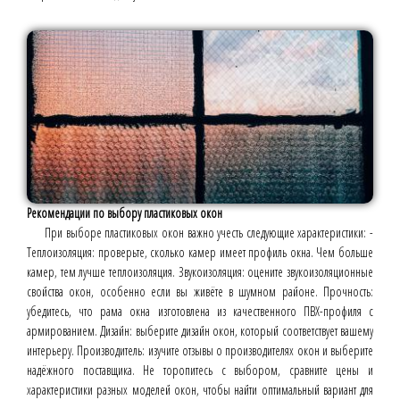
Рекомендации по выбору пластиковых окон
При выборе пластиковых окон важно учесть следующие характеристики: -
Теплоизоляция: проверьте, сколько камер имеет профиль окна. Чем больше
камер, тем лучше теплоизоляция. Звукоизоляция: оцените звукоизоляционные
свойства окон, особенно если вы живёте в шумном районе. Прочность:
убедитесь, что рама окна изготовлена из качественного ПВХ-профиля с
армированием. Дизайн: выберите дизайн окон, который соответствует вашему
интерьеру. Производитель: изучите отзывы о производителях окон и выберите
надёжного поставщика. Не торопитесь с выбором, сравните цены и
характеристики разных моделей окон, чтобы найти оптимальный вариант для